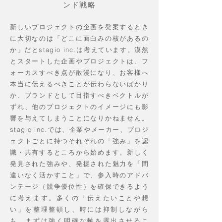
ンド戦略
新しいプロジェクトの企画を発案するとき
に大切なのは「どこに面白みの核があるの
か」だとstagio inc.は考えています。漠然
とスタートした企画やプロジェクトは、フ
ォーカスすべき点が散漫になり、お客様へ
本当に伝えるべきことが伝わらないばかり
か、ブランドとして目指すべきベクトルが
ずれ、他のプロジェクトのイメージにも影
響を与えてしまうことになりかねません。
stagio inc.では、企業やメーカー、プロジ
ェクトごとに持つそれぞれの「強み」を認
識・共有するところから始めます。新しく
発見された強みや、発掘された魅力を「間
違いなく活かすこと」で、参入時のアドバ
ンテージ（競争優位性）を確保できるよう
に考えます。多くの「伝えたいことや想
い」を整理整頓し、時には抑制しながら
も、まずは強く明確な軸を露出させるこ