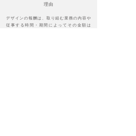
理由
デザインの報酬は、取り組む業務の内容や
従事する時間・期間によって
​その金額は
様々です。どのようなデザイン事務所も、
その事務所なりの料金算出体系を持ってい
ると思いますが、だいたいが取り組む仕事
の内容、難易度、規模、従事する時間の目
算により個別見積もりを行なっているのが
実情です。製品開発や広告制作、デザイン
コンサルティングなど、ご提供するクリエ
イションによってもその体系は様々。その
ため、「お見積もりはご相談ください」と
なってしまいます。ネット上には定額・格
安にて「製品デザイン」を行う旨を謳った
サイトも存在しますが、同業の立場から見
ると「絵を出して終わり？」の業務であ
り、設計側との寸法のやり取りや製造側と
の細部の詰め、モックアップの検証等、ご