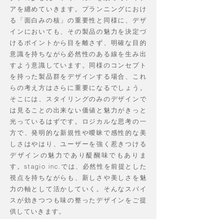
アを纏めていきます。プランニングにおけ
る「面白みの核」の重要性と同様に、デザ
インにおいても、その製品の魅力を決定づ
けるポイントから目を離さず、明確な目的
意識を持ちながら必然性のある線を生み出
すよう意識しています。同様のコンセプト
を持った製品群をデザインする場合、これ
らの考え方はさらに重要になるでしょう。
そこには、スタイリングのみのデザインで
は見ることの出来ない価値と魅力がきっと
光っているはずです。ロジカルな思考の一
方で、
発明的な新規性や曖昧で感性的な美
しさはやはり、ユーザーを強く惹きつける
デザインの魅力であり醍醐味でもありま
す。stagio inc.では、必然性を前提とした
視点を持ちながらも、新しさや美しさを魅
力の軸として活かしていく。そんなスパイ
スが効きつつも味の整ったデザインをご提
供していきます。