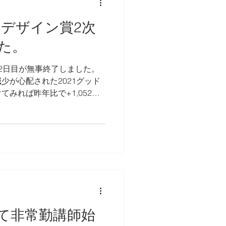
ドデザイン賞2次
た。
2日目が無事終了しました。
少が心配された2021グッド
みれば昨年比で+1,052
時）応募がありました。何事も
中、海外も含め、負けてはい
て非常勤講師始