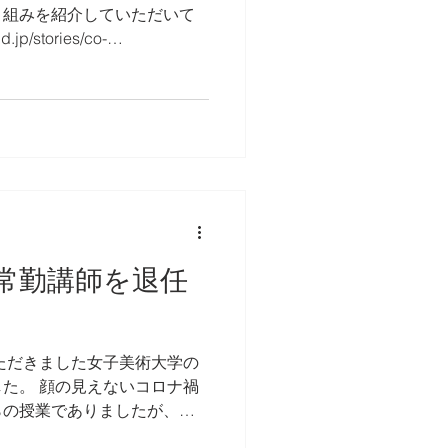
り組みを紹介していただいて
jp/stories/co-
みだモダン ...
常勤講師を退任
いただきました女子美術大学の
た。 顔の見えないコロナ禍
らの授業でありましたが、大
。教授のみなさま、生徒のみ