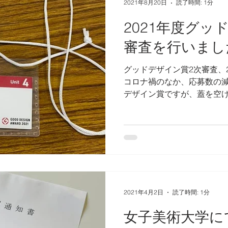
2021年8月20日
読了時間: 1分
2021年度グッ
審査を行いまし
グッドデザイン賞2次審査、
コロナ禍のなか、応募数の減
デザイン賞ですが、蓋を空けて
件、総数5,658点の（締切
自粛のムードにある世相の
られない...
2021年4月2日
読了時間: 1分
女子美術大学に