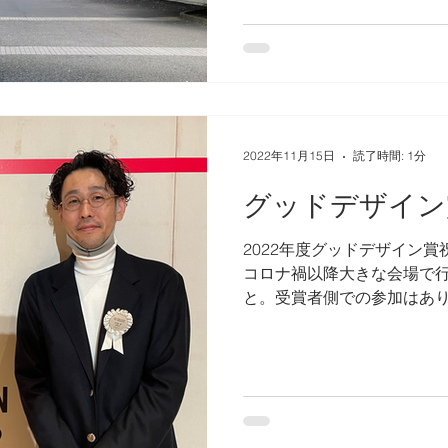
なさん、教員のみなさん本
た。皆様の今後のご活...
2022年11月15日
読了時間: 1分
グッドデザイン
2022年度グッドデザイン
コロナ禍以降大きな会場で
と。受賞者側での参加はあ
祝賀会は初めてです。ベスト
たりますが、すべての受賞
されてきた紛れも...