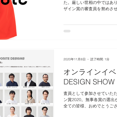
た。厳しい世相の中ではあ
ザイン賞の審査員を努めさ
経験を頂けた一年でもありまし
だ衰えを見せず厳しい状況
の中は元気でいっ...
2020年11月8日
読了時間: 1分
オンラインイベ
DESIGN SHO
査員として参加させていた
ン賞2020。無事各賞の選
全ての皆様、おめでとうご