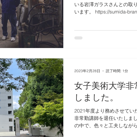
いる岩澤ガラスさんとの取
います。 https://sumida-brand.
creation/issue-02-01/ す
2023年2月28日
読了時間: 1分
女子美術大学非
しました。
2021年度より務めさせて
非常勤講師を退任いたしまし
の中で、色々と工夫しなが
変楽しい経験となりました