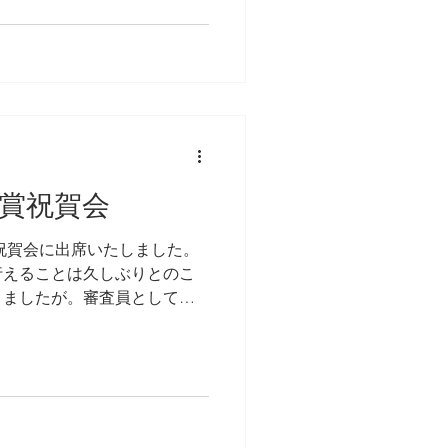
当にありがとうございまし
賞祝賀会
賞祝賀会に出席いたしました。
行えることは久しぶりとのこ
りましたが。審査員としての
100にフォーカスが大きく当
商品は多くの時間と目で精査