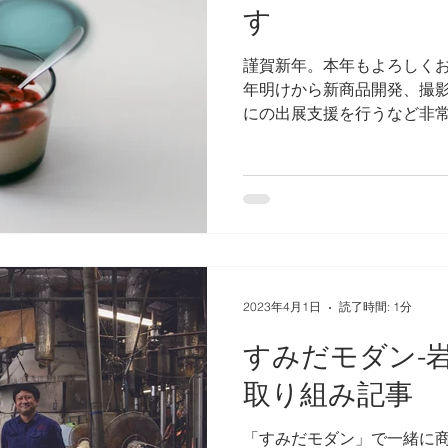
す
謹賀新年。本年もよろしくお願
年明けから新商品開発、撮
にの出展支援を行うなど非
一年でした。2025年はど
す。本年も変わらぬお付き
い申し上げます...
2023年4月1日
読了時間: 1分
すみだモダン-
取り組み記事
「すみだモダン」で一緒に